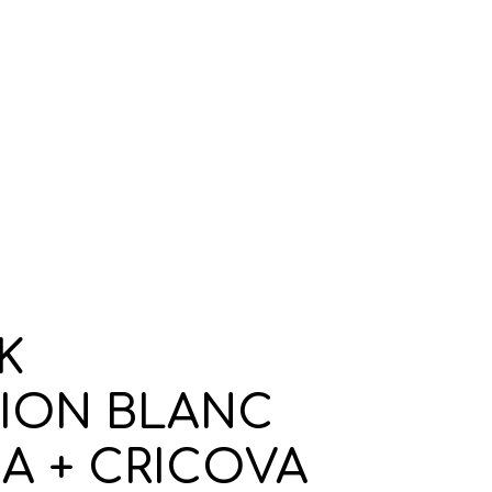
K
ION BLANC
CA + CRICOVA