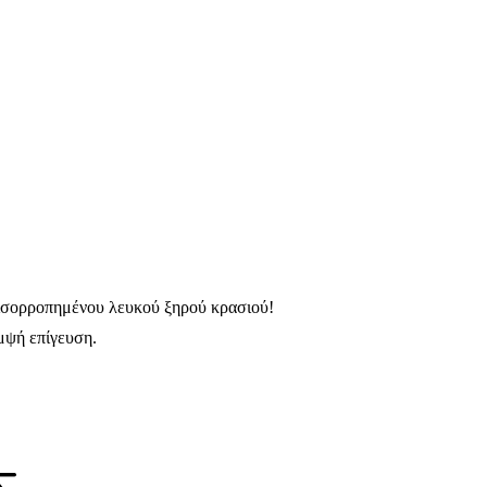
α ισορροπημένου λευκού ξηρού κρασιού!
μψή επίγευση.