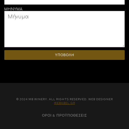
ΜΉΝΥΜΑ
ΥΠΟΒΟΛΗ
© 2024 MB WINERY. ALL RIGHTS RESERVED. WEB DESIGNER
WEBABEL.GR
ΌΡΟΙ & ΠΡΟΫΠΟΘΈΣΕΙΣ