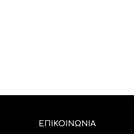
Κονιάκ Brandy Cuza Voda
28,00
€
ΠΡΟΣΘΉΚΗ ΣΤΟ ΚΑΛΆΘΙ
ΕΠΙΚΟΙΝΩΝΙΑ