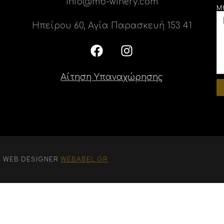
info@mb-winery.com
Μ
Ηπείρου 60, Αγία Παρασκευή 153 41
Αίτηση Υπαναχώρησης
D. WEB DESIGNER
WEBABEL.GR