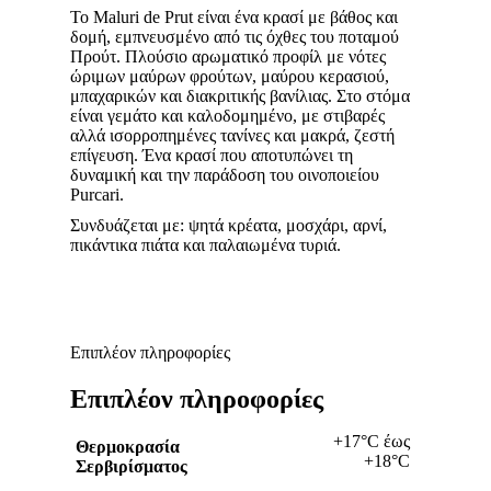
Το Maluri de Prut είναι ένα κρασί με βάθος και
δομή, εμπνευσμένο από τις όχθες του ποταμού
Προύτ. Πλούσιο αρωματικό προφίλ με νότες
ώριμων μαύρων φρούτων, μαύρου κερασιού,
μπαχαρικών και διακριτικής βανίλιας. Στο στόμα
είναι γεμάτο και καλοδομημένο, με στιβαρές
αλλά ισορροπημένες τανίνες και μακρά, ζεστή
επίγευση. Ένα κρασί που αποτυπώνει τη
δυναμική και την παράδοση του οινοποιείου
Purcari.
Συνδυάζεται με: ψητά κρέατα, μοσχάρι, αρνί,
πικάντικα πιάτα και παλαιωμένα τυριά.
Επιπλέον πληροφορίες
Επιπλέον πληροφορίες
+17°С έως
Θερμοκρασία
+18°С
Σερβιρίσματος