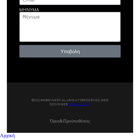
ΜΉΝΥΜΑ
Υποβολη
© 2024 MB WINERY. ALL RIGHTS RESERVED. WEB
DESIGNER
WEBABEL.GR
Όροι & Προϋποθέσεις
Αρχική