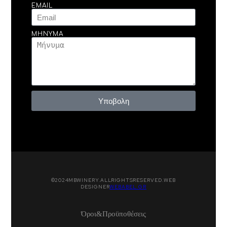
EMAIL
ΜΉΝΥΜΑ
Υποβολη
© 2024 MB WINERY. ALL RIGHTS RESERVED. WEB
DESIGNER
WEBABEL.GR
Όροι & Προϋποθέσεις