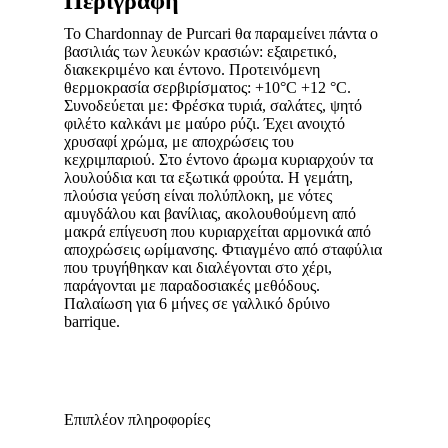
Περιγραφή
Το Chardonnay de Purcari θα παραμείνει πάντα ο
βασιλιάς των λευκών κρασιών: εξαιρετικό,
διακεκριμένο και έντονο. Προτεινόμενη
θερμοκρασία σερβιρίσματος: +10°C +12 °C.
Συνοδεύεται με: Φρέσκα τυριά, σαλάτες, ψητό
φιλέτο καλκάνι με μαύρο ρύζι. Έχει ανοιχτό
χρυσαφί χρώμα, με αποχρώσεις του
κεχριμπαριού. Στο έντονο άρωμα κυριαρχούν τα
λουλούδια και τα εξωτικά φρούτα. Η γεμάτη,
πλούσια γεύση είναι πολύπλοκη, με νότες
αμυγδάλου και βανίλιας, ακολουθούμενη από
μακρά επίγευση που κυριαρχείται αρμονικά από
αποχρώσεις ωρίμανσης. Φτιαγμένο από σταφύλια
που τρυγήθηκαν και διαλέγονται στο χέρι,
παράγονται με παραδοσιακές μεθόδους.
Παλαίωση για 6 μήνες σε γαλλικό δρύινο
barrique.
Επιπλέον πληροφορίες