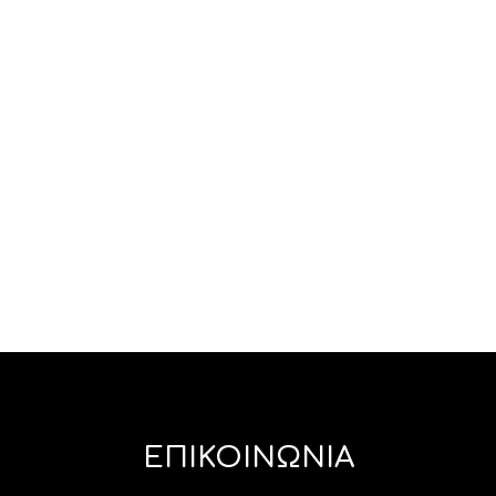
Κονιάκ Brandy Cuza Voda
28,00
€
ΠΡΟΣΘΉΚΗ ΣΤΟ ΚΑΛΆΘΙ
ΕΠΙΚΟΙΝΩΝΙΑ