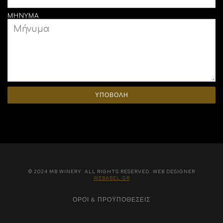
ΜΉΝΥΜΑ
ΥΠΟΒΟΛΗ
© 2024 MB WINERY. ALL RIGHTS RESERVED. WEB DESIGNER
WEBABEL.GR
ΌΡΟΙ & ΠΡΟΫΠΟΘΈΣΕΙΣ