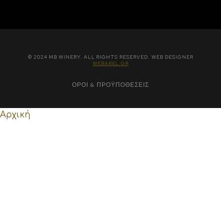
© 2024 MB WINERY. ALL RIGHTS RESERVED. WEB DESIGNER
WEBABEL.GR
ΌΡΟΙ & ΠΡΟΫΠΟΘΈΣΕΙΣ
Αρχική